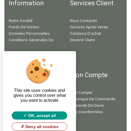
Information
Services Client
Notre Société
Nous Contacter
Points De Ventes
Services Après Vente
Données Personnelles
Solutions D'achat
Conditions Générales De Ventes
Devenir Client
F.A.Q
Mon Compte
This site uses cookies and
Je Suis Professionnel, Mais Je N'ai Pas Encore De Compte, Comment Faire ?
Mon Compte
gives you control over what
Je Ne Suis Pas Un Professionnel, Puis-Je Acheter Du Matériel Chez Vous ?
Historique De Commande
you want to activate
Faites-Vous Des Livraisons À Domicile ?
Demande De Devis
Mes Coordonnées
OK, accept all
Deny all cookies