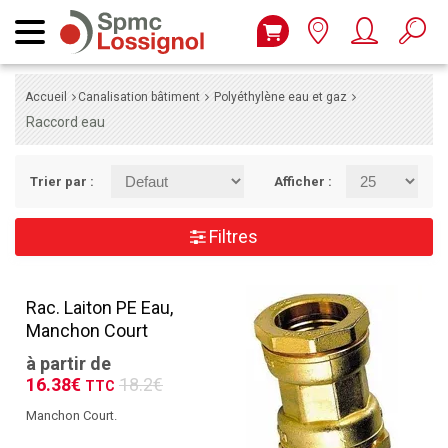
Accueil
Canalisation bâtiment
Polyéthylène eau et gaz
Raccord eau
Trier par :
Afficher :
Filtres
Rac. Laiton PE Eau,
Manchon Court
à partir de
16.38€
18.2€
TTC
Manchon Court.