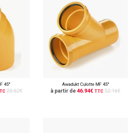
TTC
ER
CONSULTER
F 45°
Awadukt Culotte MF 45°
vis
Demande de devis
20.62€
à partir de
46.94€
52.16€
TC
TTC