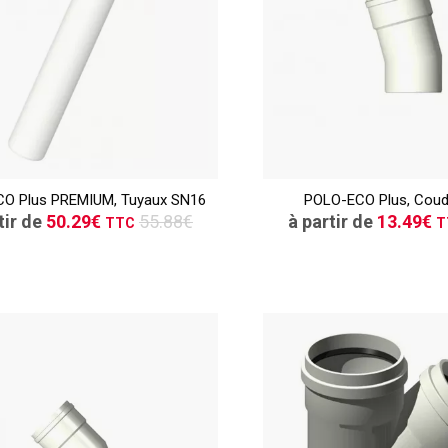
TTC
CONSULTER
CONSULT
O Plus PREMIUM, Tuyaux SN16
POLO-ECO Plus, Coud
Demande de devis
Demande de de
tir de
50.29€
55.88€
à partir de
13.49€
TTC
T