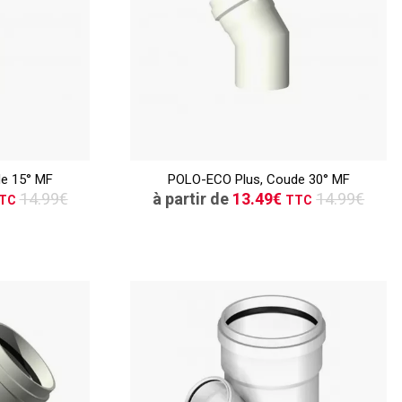
TTC
ER
CONSULTER
e 15° MF
POLO-ECO Plus, Coude 30° MF
vis
Demande de devis
14.99€
à partir de
13.49€
14.99€
TC
TTC