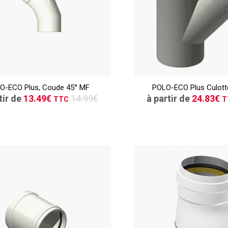
TTC
CONSULTER
CONSULT
O-ECO Plus, Coude 45° MF
POLO-ECO Plus Culott
Demande de devis
Demande de de
tir de
13.49€
14.99€
à partir de
24.83€
TTC
T
TTC