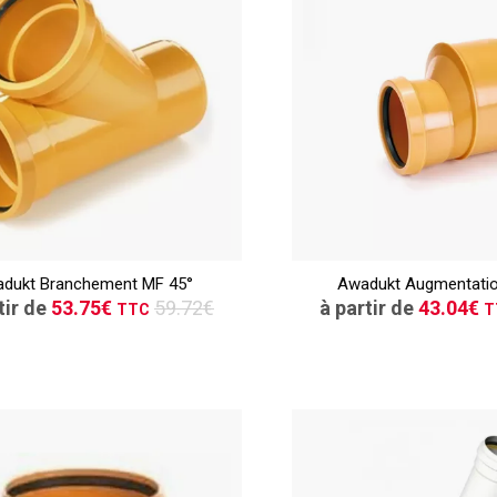
TTC
CONSULTER
CONSULT
dukt Branchement MF 45°
Awadukt Augmentatio
Demande de devis
Demande de de
tir de
53.75€
59.72€
à partir de
43.04€
TTC
T