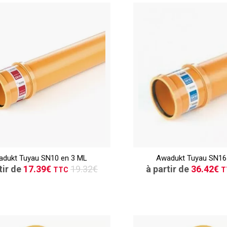
TTC
CONSULTER
CONSULT
dukt Tuyau SN10 en 3 ML
Awadukt Tuyau SN16
Demande de devis
Demande de de
tir de
17.39€
19.32€
à partir de
36.42€
TTC
T