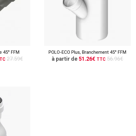
TTC
ER
CONSULTER
e 45° FFM
POLO-ECO Plus, Branchement 45° FFM
vis
Demande de devis
27.59€
à partir de
51.26€
56.96€
TC
TTC
TTC