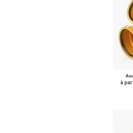
Awa
à par