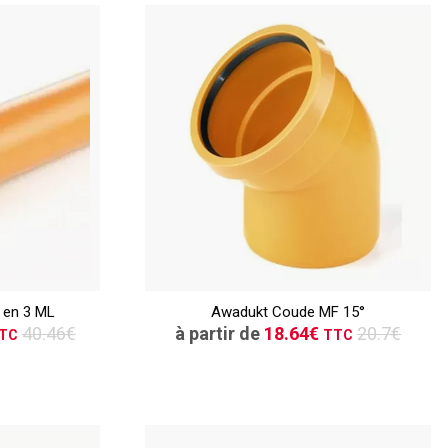
TTC
ER
CONSULTER
 en 3 ML
Awadukt Coude MF 15°
vis
Demande de devis
40.46€
à partir de
18.64€
20.7€
TC
TTC