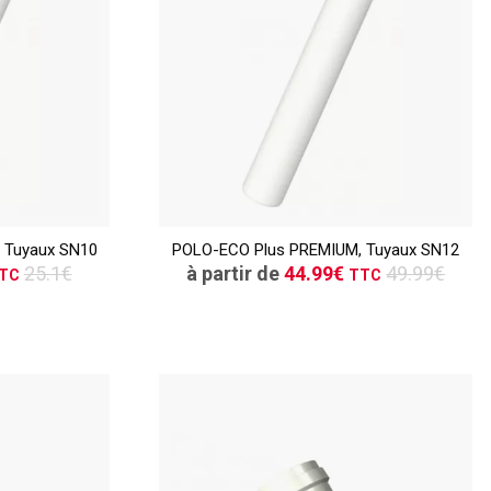
TTC
ER
CONSULTER
 Tuyaux SN10
POLO-ECO Plus PREMIUM, Tuyaux SN12
vis
Demande de devis
25.1€
à partir de
44.99€
49.99€
TC
TTC