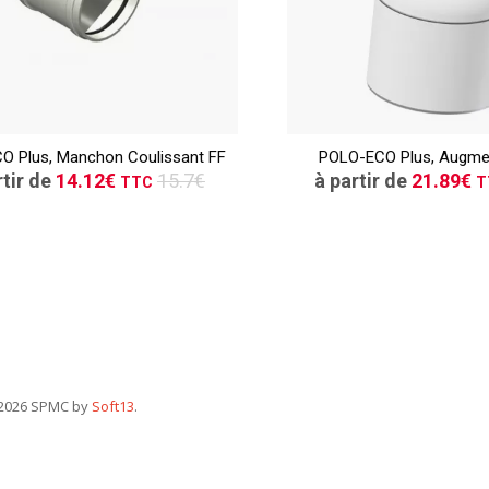
CONSULTER
CONSULT
O Plus, Manchon Coulissant FF
POLO-ECO Plus, Augme
Demande de devis
Demande de de
rtir de
14.12€
15.7€
à partir de
21.89€
TTC
T
2026 SPMC by
Soft13
.