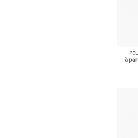
POL
à par