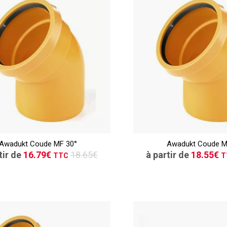
TTC
CONSULTER
CONSULT
Awadukt Coude MF 30°
Awadukt Coude M
Demande de devis
Demande de de
tir de
16.79€
18.65€
à partir de
18.55€
TTC
T