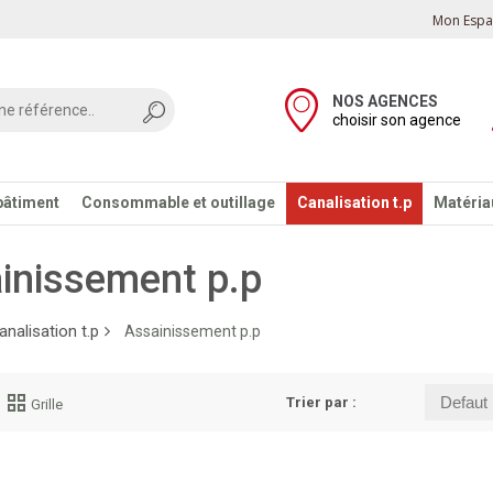
Mon Espac
NOS AGENCES
choisir son agence
bâtiment
Consommable et outillage
Canalisation t.p
Matériau
inissement p.p
analisation t.p
Assainissement p.p
Trier par :
Grille