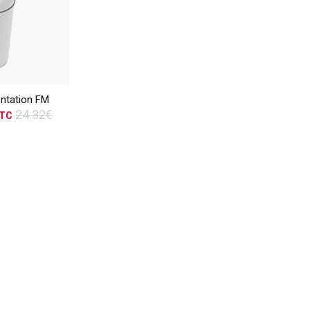
ER
ntation FM
vis
24.32€
TC