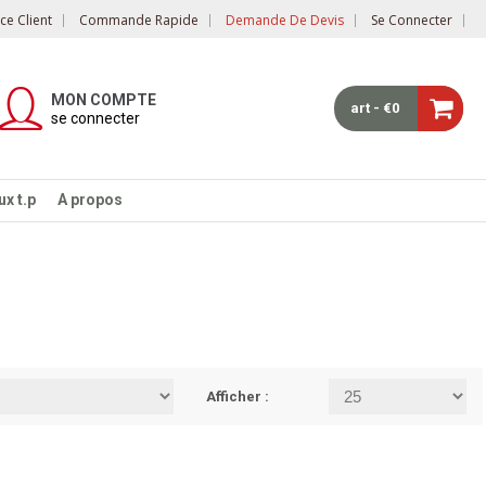
e Client
Commande Rapide
Demande De Devis
Se Connecter
MON COMPTE
art - €0
se connecter
x t.p
A propos
Afficher :