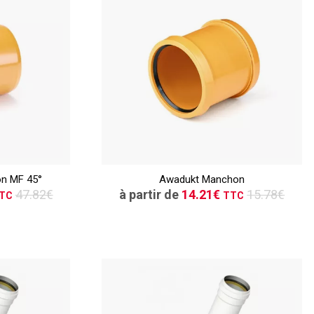
TTC
ER
CONSULTER
n MF 45°
Awadukt Manchon
vis
Demande de devis
47.82€
à partir de
14.21€
15.78€
TC
TTC