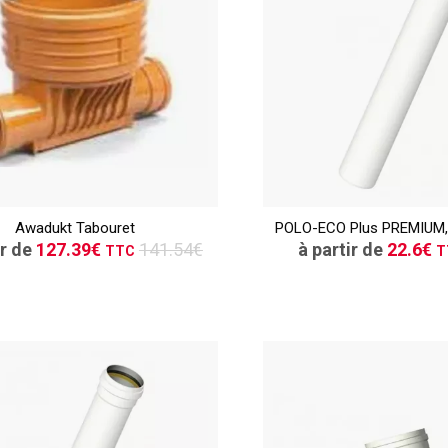
TTC
CONSULTER
CONSULT
Awadukt Tabouret
POLO-ECO Plus PREMIUM,
Demande de devis
Demande de de
ir de
127.39€
141.54€
à partir de
22.6€
TTC
T