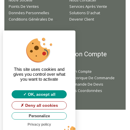
Notre Société
Nous Contacter
Points De Ventes
Services Après Vente
Données Personnelles
Solutions D'achat
Conditions Générales De Ventes
Devenir Client
F.A.Q
Mon Compte
This site uses cookies and
Je Suis Professionnel, Mais Je N'ai Pas Encore De Compte, Comment Faire ?
Mon Compte
gives you control over what
Je Ne Suis Pas Un Professionnel, Puis-Je Acheter Du Matériel Chez Vous ?
Historique De Commande
you want to activate
Faites-Vous Des Livraisons À Domicile ?
Demande De Devis
Mes Coordonnées
OK, accept all
Deny all cookies
Personalize
Copyright
© 2026 SPMC by
Soft13
.
Privacy policy