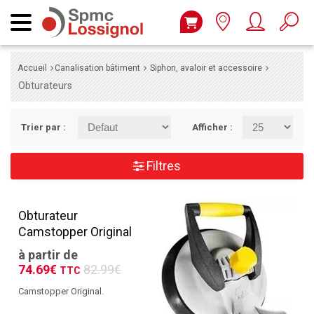
Accueil
Canalisation bâtiment
Siphon, avaloir et accessoire
Obturateurs
Trier par :
Afficher :
Filtres
Obturateur
Camstopper Original
à partir de
74.69€
82.99€
TTC
Camstopper Original.