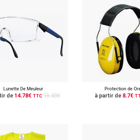
TTC
CONSULTER
CONSULT
Lunette De Meuleur
Protection de Ore
Demande de devis
Demande de de
tir de
14.78€
16.43€
à partir de
8.7€
TTC
T