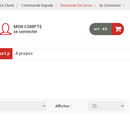
e Client
Commande Rapide
Demande De Devis
Se Connecter
MON COMPTE
art - €0
se connecter
x t.p
A propos
Afficher :