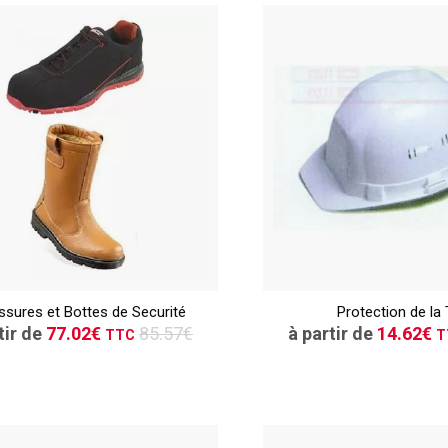
TTC
CONSULTER
CONSULT
sures et Bottes de Securité
Protection de la 
Demande de devis
Demande de de
tir de
77.02€
85.57€
à partir de
14.62€
TTC
T