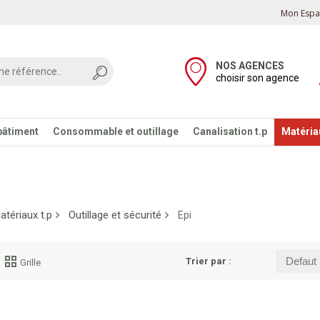
Mon Espac
NOS AGENCES
choisir son agence
bâtiment
Consommable et outillage
Canalisation t.p
Matériau
atériaux t.p
Outillage et sécurité
Epi
Trier par :
Grille