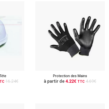
TTC
ER
CONSULTER
Tête
Protection des Mains
vis
Demande de devis
16.24€
à partir de
4.22€
4.69€
TC
TTC