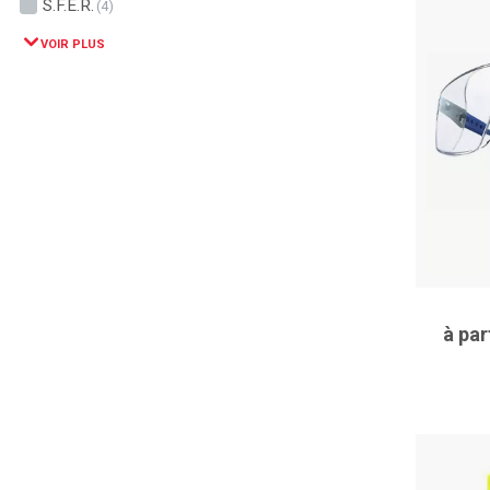
S.f.e.r.
(4)
VOIR PLUS
à par