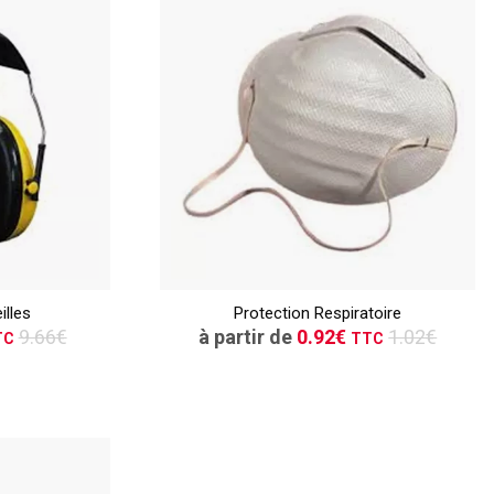
TTC
ER
CONSULTER
illes
Protection Respiratoire
vis
Demande de devis
9.66€
à partir de
0.92€
1.02€
TC
TTC