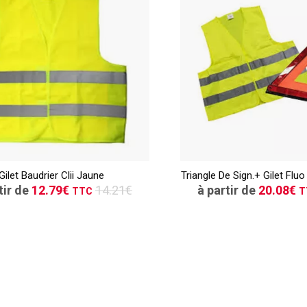
TTC
CONSULTER
CONSULT
Gilet Baudrier Clii Jaune
Triangle De Sign.+ Gilet Fluo
Demande de devis
Demande de de
tir de
12.79€
14.21€
à partir de
20.08€
TTC
T