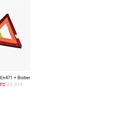
TTC
ER
 En471 + Boitier
vis
22.31€
TC