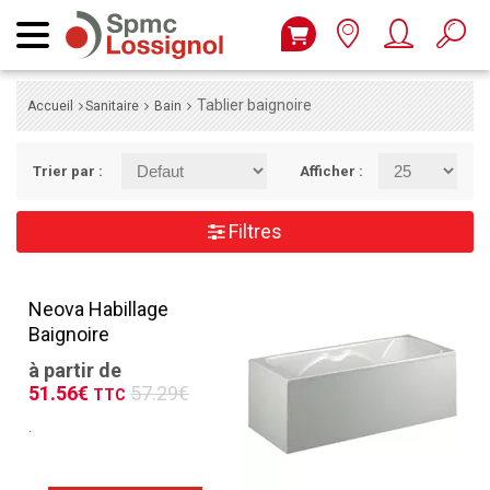
Tablier baignoire
Accueil
Sanitaire
Bain
Trier par :
Afficher :
Filtres
Neova Habillage
Baignoire
à partir de
51.56€
57.29€
TTC
.