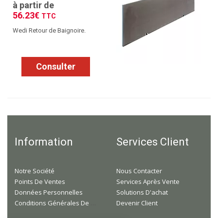
à partir de
56.23€
TTC
Wedi Retour de Baignoire.
Consulter
Information
Services Client
Notre Société
Nous Contacter
Points De Ventes
Services Après Vente
Données Personnelles
Solutions D'achat
Conditions Générales De Ventes
Devenir Client