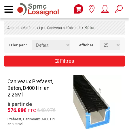
Béton
Accueil
Matériaux t.p
Caniveau préfabriqué
Trier par :
Afficher :
Filtres
Caniveaux Prefaest,
Béton, D400 Hri en
2.25Ml
à partir de
576.88€
640.97€
TTC
Prefaest, Caniveaux D400 Hri
en 2.25Ml.