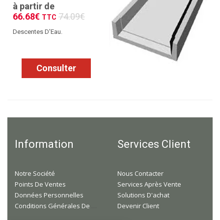
à partir de
66.68€
74.09€
TTC
Descentes D'Eau.
Consulter
Information
Services Client
Notre Société
Nous Contacter
Points De Ventes
Services Après Vente
Données Personnelles
Solutions D'achat
Conditions Générales De Ventes
Devenir Client