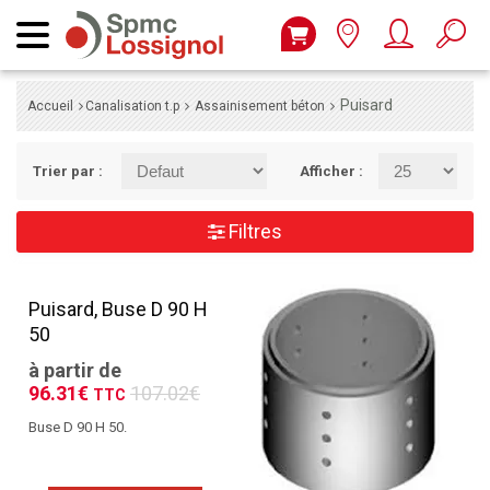
Puisard
Accueil
Canalisation t.p
Assainisement béton
Trier par :
Afficher :
Filtres
Puisard, Buse D 90 H
50
à partir de
96.31€
107.02€
TTC
Buse D 90 H 50.