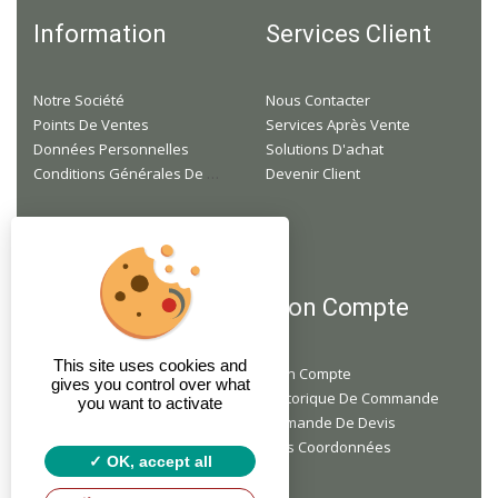
Information
Services Client
Notre Société
Nous Contacter
Points De Ventes
Services Après Vente
Données Personnelles
Solutions D'achat
Conditions Générales De Ventes
Devenir Client
F.A.Q
Mon Compte
This site uses cookies and
Je Suis Professionnel, Mais Je N'ai Pas Encore De Compte, Comment Faire ?
Mon Compte
gives you control over what
Je Ne Suis Pas Un Professionnel, Puis-Je Acheter Du Matériel Chez Vous ?
Historique De Commande
you want to activate
Faites-Vous Des Livraisons À Domicile ?
Demande De Devis
Mes Coordonnées
OK, accept all