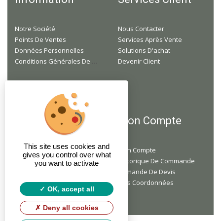
Notre Société
Nous Contacter
Points De Ventes
Services Après Vente
Données Personnelles
Solutions D'achat
Conditions Générales De Ventes
Devenir Client
F.A.Q
Mon Compte
This site uses cookies and
Je Suis Professionnel, Mais Je N'ai Pas Encore De Compte, Comment Faire ?
Mon Compte
gives you control over what
Je Ne Suis Pas Un Professionnel, Puis-Je Acheter Du Matériel Chez Vous ?
Historique De Commande
you want to activate
Faites-Vous Des Livraisons À Domicile ?
Demande De Devis
Mes Coordonnées
OK, accept all
Deny all cookies