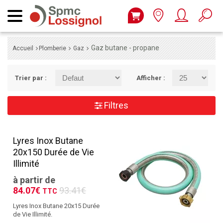
Gaz butane - propane
Accueil
Plomberie
Gaz
Trier par :
Afficher :
Filtres
Lyres Inox Butane
20x150 Durée de Vie
Illimité
à partir de
84.07€
93.41€
TTC
Lyres Inox Butane 20x15 Durée
de Vie Illimité.