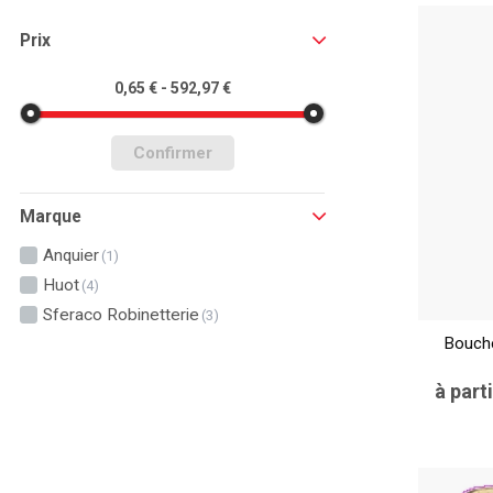
Prix
0,65 € - 592,97 €
Confirmer
Marque
Anquier
(1)
Huot
(4)
Sferaco Robinetterie
(3)
Bouche
à part