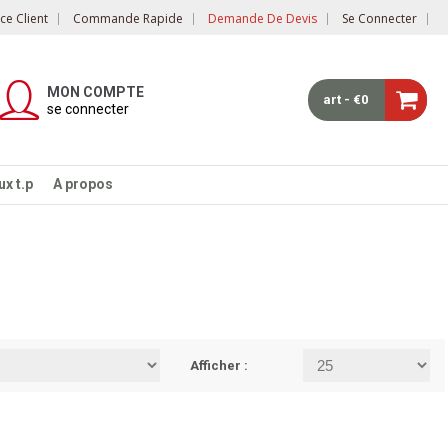
e Client
Commande Rapide
Demande De Devis
Se Connecter
MON COMPTE
art - €0
se connecter
x t.p
A propos
Afficher :