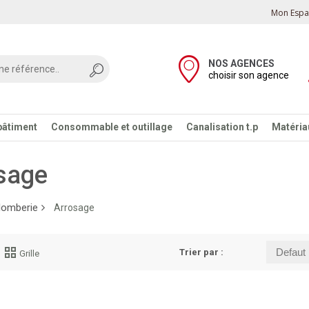
Mon Espac
NOS AGENCES
choisir son agence
bâtiment
Consommable et outillage
Canalisation t.p
Matériau
sage
lomberie
Arrosage
Trier par :
Grille