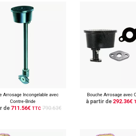
TTC
CONSULT
 Arrosage Incongelable avec
CONSULTER
Bouche Arrosage avec C
Demande de de
à partir de
292.36€
Contre-Bride
Demande de devis
ir de
711.56€
790.63€
TTC