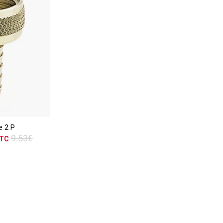
TTC
ER
e 2 P
vis
9.53€
TC