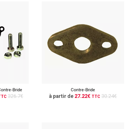
TTC
ER
CONSULTER
ontre-Bride
Contre-Bride
vis
Demande de devis
326.7€
à partir de
27.22€
30.24€
TTC
TTC