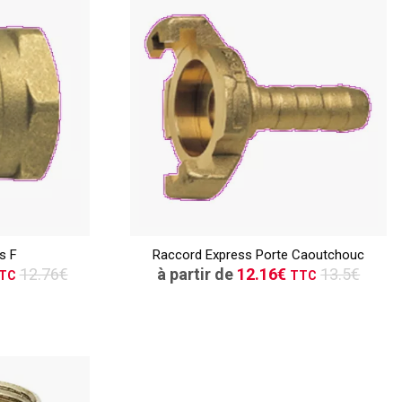
TTC
ER
CONSULTER
s F
Raccord Express Porte Caoutchouc
vis
Demande de devis
12.76€
à partir de
12.16€
13.5€
TC
TTC