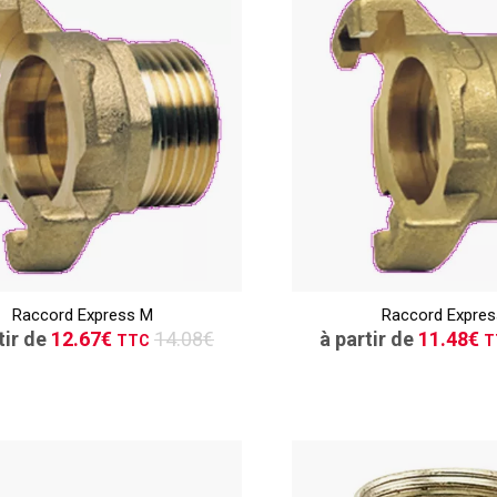
TTC
CONSULTER
CONSULT
Raccord Express M
Raccord Expres
Demande de devis
Demande de de
tir de
12.67€
14.08€
à partir de
11.48€
TTC
T