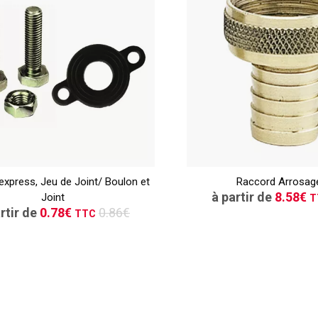
TTC
CONSULT
express, Jeu de Joint/ Boulon et
CONSULTER
Raccord Arrosag
Demande de de
à partir de
8.58€
Joint
T
Demande de devis
rtir de
0.78€
0.86€
TTC