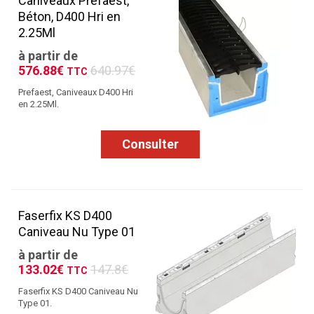
Caniveaux Prefaest,
Béton, D400 Hri en
2.25Ml
à partir de
576.88€
640.97€
TTC
Prefaest, Caniveaux D400 Hri
en 2.25Ml.
Consulter
Faserfix KS D400
Caniveau Nu Type 01
à partir de
133.02€
147.8€
TTC
Faserfix KS D400 Caniveau Nu
Type 01.