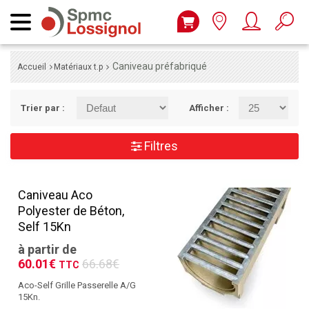
Caniveau préfabriqué
Accueil
Matériaux t.p
Trier par :
Afficher :
Filtres
Caniveau Aco
Polyester de Béton,
Self 15Kn
à partir de
60.01€
66.68€
TTC
Aco-Self Grille Passerelle A/G
15Kn.