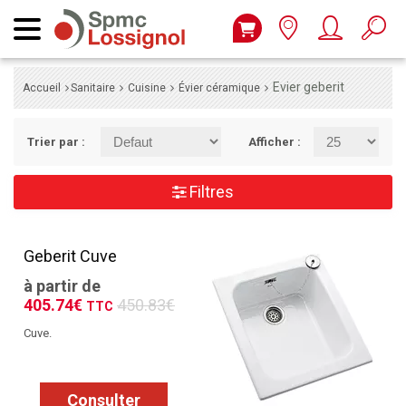
Evier geberit
Accueil
Sanitaire
Cuisine
Évier céramique
Trier par :
Afficher :
Filtres
Geberit Cuve
à partir de
405.74€
450.83€
TTC
Cuve.
Consulter